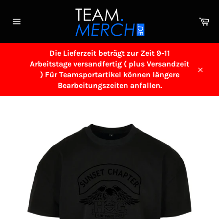
Direkt
zum
Wa
Inhalt
Seitennavigation
Die Lieferzeit beträgt zur Zeit 9-11
Arbeitstage versandfertig ( plus Versandzeit
) Für Teamsportartikel können längere
Schl
Bearbeitungszeiten anfallen.