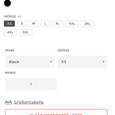
GRÖSSE
XS
XS
S
M
L
XL
XXL
3XL
4XL
5XL
FARBE
GRÖSSE
MENGE
Größentabelle