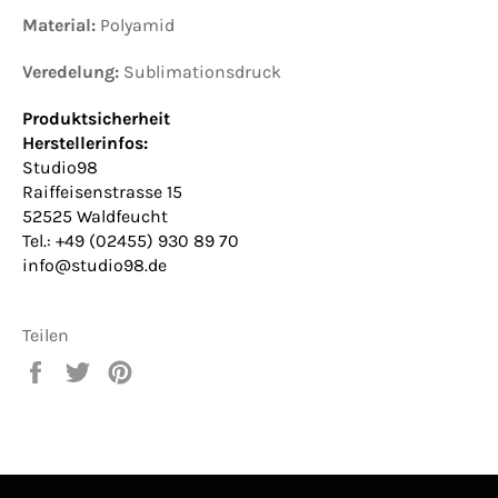
Material:
Polyamid
Veredelung:
Sublimationsdruck
Produktsicherheit
Herstellerinfos:
Studio98
Raiffeisenstrasse 15
52525 Waldfeucht
Tel.: +49 (02455) 930 89 70
info@studio98.de
Teilen
Auf
Auf
Auf
Facebook
Twitter
Pinterest
teilen
twittern
pinnen