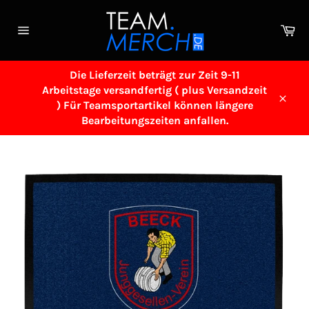
Direkt
zum
Wa
Inhalt
Seitennavigation
Die Lieferzeit beträgt zur Zeit 9-11
Arbeitstage versandfertig ( plus Versandzeit
) Für Teamsportartikel können längere
Schl
Bearbeitungszeiten anfallen.